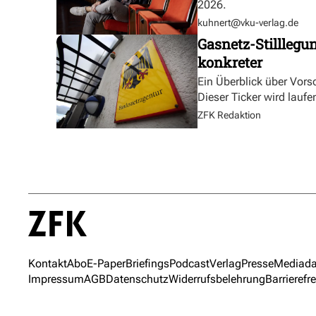
2026.
kuhnert@vku-verlag.de
Gasnetz-Stilllegu
konkreter
Ein Überblick über Vor
Dieser Ticker wird laufen
ZFK Redaktion
Kontakt
Abo
E-Paper
Briefings
Podcast
Verlag
Presse
Mediada
Impressum
AGB
Datenschutz
Widerrufsbelehrung
Barrierefre