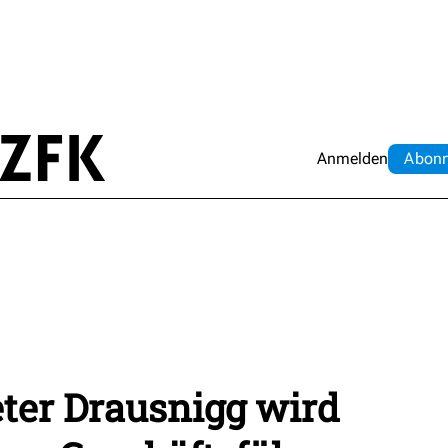
Anmelden
Abo
n
eter Drausnigg wird