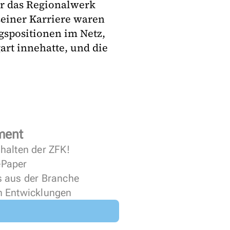
r das Regionalwerk
seiner Karriere waren
spositionen im Netz,
art innehatte, und die
ment
halten der ZFK!
 ePaper
s aus der Branche
n Entwicklungen