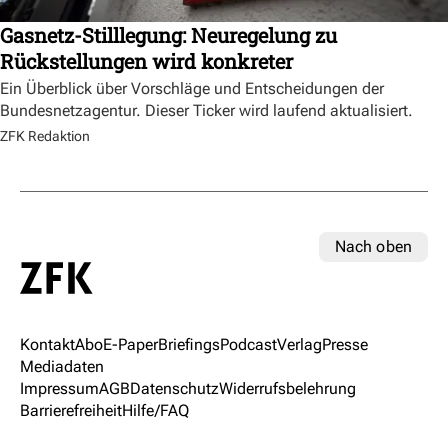
Gasnetz-Stilllegung: Neuregelung zu
Rückstellungen wird konkreter
Ein Überblick über Vorschläge und Entscheidungen der
Bundesnetzagentur. Dieser Ticker wird laufend aktualisiert.
ZFK Redaktion
Nach oben
Kontakt
Abo
E-Paper
Briefings
Podcast
Verlag
Presse
Mediadaten
Impressum
AGB
Datenschutz
Widerrufsbelehrung
Barrierefreiheit
Hilfe/FAQ