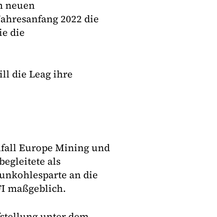
m neuen
Jahresanfang 2022 die
e die
ll die Leag ihre
nfall Europe Mining und
egleitete als
aunkohlesparte an die
I maßgeblich.
stellung unter dem