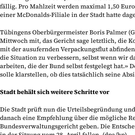
fällig. Pro Mahlzeit werden maximal 1,50 Euro
einer McDonalds-Filiale in der Stadt hatte dag
Tübingens Oberbürgermeister Boris Palmer (Gr
Mittwoch mit, das Gericht sage letztlich, di
mit der ausufernden Verpackungsflut abfinden.
die Situation zu verbessern, selbst wenn wir d
arbeiten, die der Bund selbst festgelegt hat.»
solle klarstellen, ob dies tatsächlich seine Absi
Stadt behält sich weitere Schritte vor
Die Stadt prüft nun die Urteilsbegründung un
danach eine Empfehlung über die mögliche R
Bundesverwaltungsgericht geben. Die Entsche
in der Sitzung vom 28. April fallen. (dpa/hp)