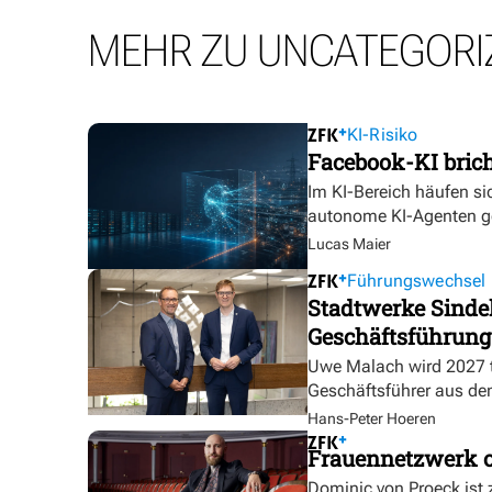
MEHR ZU UNCATEGORI
KI-Risiko
Facebook-KI bric
Im KI-Bereich häufen sic
autonome KI-Agenten g
Lucas Maier
Führungswechsel
Stadtwerke Sindel
Geschäftsführung
Uwe Malach wird 2027 t
Geschäftsführer aus de
Hans-Peter Hoeren
Frauennetzwerk o
Dominic von Proeck ist