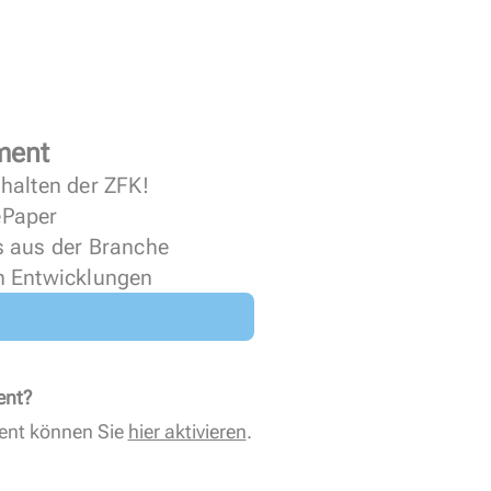
ment
halten der ZFK!
 ePaper
s aus der Branche
n Entwicklungen
ent?
ent können Sie
hier aktivieren
.