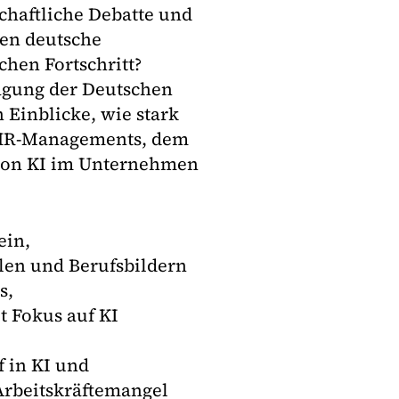
haftliche Debatte und
ren deutsche
chen Fortschritt?
agung der Deutschen
 Einblicke, wie stark
 HR-Managements, dem
 von KI im Unternehmen
ein,
len und Berufsbildern
s,
it Fokus auf KI
 in KI und
Arbeitskräftemangel