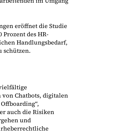
itarbeitenden im Umgang
gen eröffnet die Studie
0 Prozent des HR-
ichen Handlungsbedarf,
 schützen.
ielfältige
 von Chatbots, digitalen
 Offboarding“,
er auch die Risiken
ergehen und
urheberrechtliche