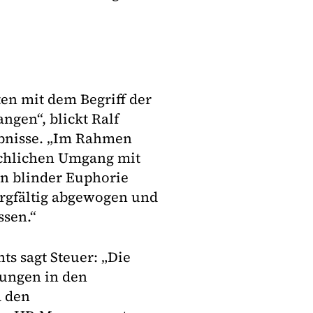
en mit dem Begriff der
ngen“, blickt Ralf
ebnisse. „Im Rahmen
achlichen Umgang mit
on blinder Euphorie
orgfältig abgewogen und
sen.“
s sagt Steuer: „Die
ungen in den
d den