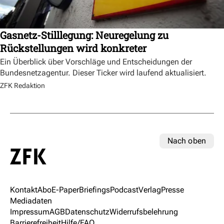
Gasnetz-Stilllegung: Neuregelung zu
Rückstellungen wird konkreter
Ein Überblick über Vorschläge und Entscheidungen der
Bundesnetzagentur. Dieser Ticker wird laufend aktualisiert.
ZFK Redaktion
Nach oben
Kontakt
Abo
E-Paper
Briefings
Podcast
Verlag
Presse
Mediadaten
Impressum
AGB
Datenschutz
Widerrufsbelehrung
Barrierefreiheit
Hilfe/FAQ