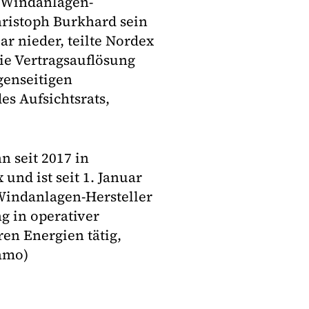
 Windanlagen-
hristoph Burkhard sein
r nieder, teilte Nordex
ie Vertragsauflösung
genseitigen
es Aufsichtsrats,
 seit 2017 in
nd ist seit 1. Januar
 Windanlagen-Hersteller
g in operativer
en Energien tätig,
amo)