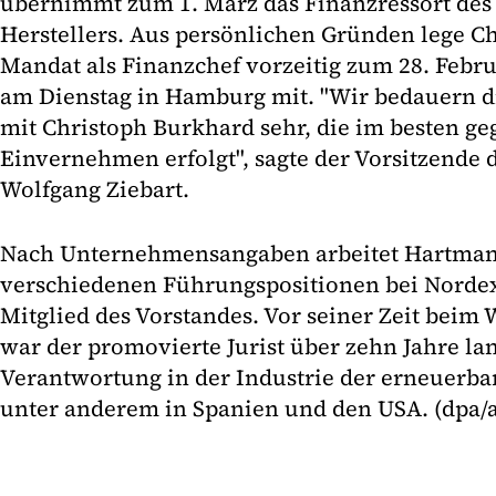
übernimmt zum 1. März das Finanzressort des
Herstellers. Aus persönlichen Gründen lege C
Mandat als Finanzchef vorzeitig zum 28. Februa
am Dienstag in Hamburg mit. "Wir bedauern d
mit Christoph Burkhard sehr, die im besten ge
Einvernehmen erfolgt", sagte der Vorsitzende d
Wolfgang Ziebart.
Nach Unternehmensangaben arbeitet Hartmann
verschiedenen Führungspositionen bei Nordex u
Mitglied des Vorstandes. Vor seiner Zeit beim
war der promovierte Jurist über zehn Jahre lan
Verantwortung in der Industrie der erneuerbar
unter anderem in Spanien und den USA. (dpa/