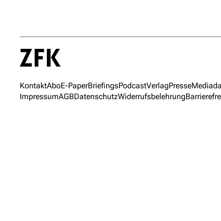
Kontakt
Abo
E-Paper
Briefings
Podcast
Verlag
Presse
Mediada
Impressum
AGB
Datenschutz
Widerrufsbelehrung
Barrierefre