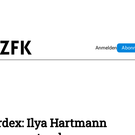
Anmelden
Abo
n
rdex: Ilya Hartmann