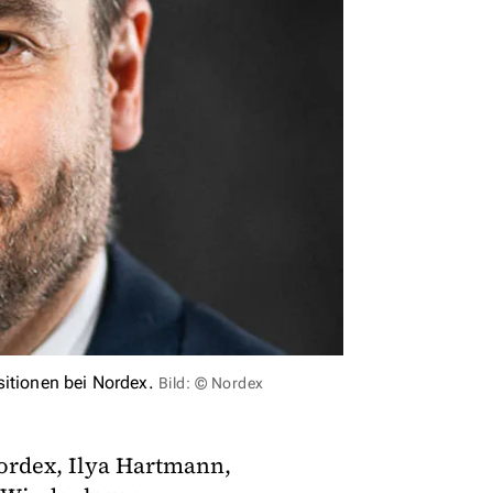
sitionen bei Nordex.
Bild: © Nordex
ordex, Ilya Hartmann,