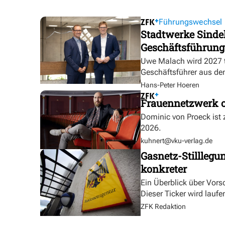
Führungswechsel
Stadtwerke Sindel
Geschäftsführung
Uwe Malach wird 2027 t
Geschäftsführer aus de
Hans-Peter Hoeren
Frauennetzwerk o
Dominic von Proeck ist
2026.
kuhnert@vku-verlag.de
Gasnetz-Stilllegu
konkreter
Ein Überblick über Vor
Dieser Ticker wird laufen
ZFK Redaktion