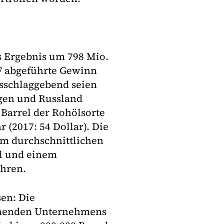
s Ergebnis um 798 Mio.
SF abgeführte Gewinn
usschlaggebend seien
gen und Russland
n Barrel der Rohölsorte
 (2017: 54 Dollar). Die
em durchschnittlichen
el und einem
ehren.
sen: Die
tehenden Unternehmens