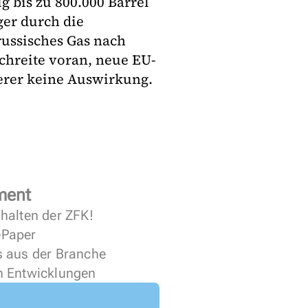
 bis zu 800.000 Barrel
ger durch die
russisches Gas nach
chreite voran, neue EU-
ierer keine Auswirkung.
ment
halten der ZFK!
 ePaper
s aus der Branche
n Entwicklungen