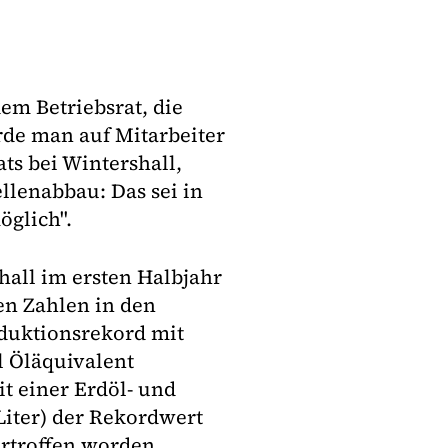
em Betriebsrat, die
rde man auf Mitarbeiter
ts bei Wintershall,
ellenabbau: Das sei in
glich".
hall im ersten Halbjahr
en Zahlen in den
duktionsrekord mit
l Öläquivalent
it einer Erdöl- und
Liter) der Rekordwert
ertroffen worden.