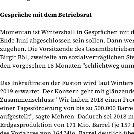
Gespräche mit dem Betriebsrat
Momentan ist Wintershall in Gesprächen mit d
Ende Juni abgeschlossen sein sollen. Dann we
zugehen. Die Vorsitzende des Gesamtbetriebsra
Birgit Böl, zweifelte am sozialverträglichen St
den vorgesehen 18 Monaten "schlichtweg unmö
Das Inkrafttreten der Fusion wird laut Winters
2019 erwartet. Der Konzern geht mit glänzend
Zusammenschluss: "Wir haben 2018 einen Pro
einer Tagesförderung von bis zu 500.000 Barre
aufgestellt", sagte Mehren. Dadurch sei 2018 m
Erdgasproduktion von 171 Mio. Barrel (je 159 
des Vorjahres von 164 Mio. Barrel deutlich üb