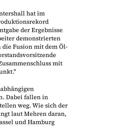
ntershall hat im
roduktionsrekord
nntgabe der Ergebnisse
beiter demonstrierten
 die Fusion mit dem Öl-
orstandsvorsitzende
r Zusammenschluss mit
unkt."
nabhängigen
 Dabei fallen in
ellen weg. Wie sich der
ängt laut Mehren daran,
 Kassel und Hamburg