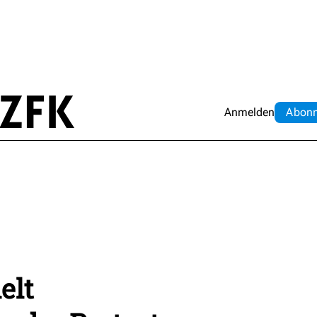
Anmelden
Abo
n
elt