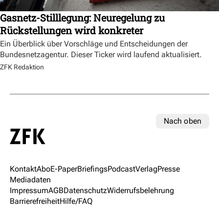
Gasnetz-Stilllegung: Neuregelung zu
Rückstellungen wird konkreter
Ein Überblick über Vorschläge und Entscheidungen der
Bundesnetzagentur. Dieser Ticker wird laufend aktualisiert.
ZFK Redaktion
Nach oben
Kontakt
Abo
E-Paper
Briefings
Podcast
Verlag
Presse
Mediadaten
Impressum
AGB
Datenschutz
Widerrufsbelehrung
Barrierefreiheit
Hilfe/FAQ