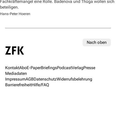
Fachkräftemangel eine Rolle. Badenova und Thüga wollen sich
beteiligen.
Hans-Peter Hoeren
Nach oben
Kontakt
Abo
E-Paper
Briefings
Podcast
Verlag
Presse
Mediadaten
Impressum
AGB
Datenschutz
Widerrufsbelehrung
Barrierefreiheit
Hilfe/FAQ