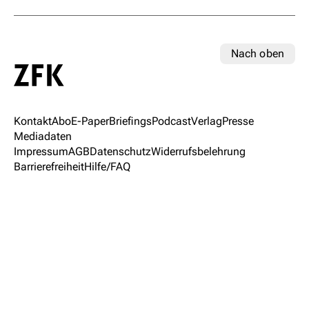
Nach oben
Kontakt
Abo
E-Paper
Briefings
Podcast
Verlag
Presse
Mediadaten
Impressum
AGB
Datenschutz
Widerrufsbelehrung
Barrierefreiheit
Hilfe/FAQ