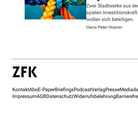
Zwei Stadtwerke aus de
spielen Investitionskra
wollen sich beteiligen.
Hans-Peter Hoeren
Kontakt
Abo
E-Paper
Briefings
Podcast
Verlag
Presse
Mediada
Impressum
AGB
Datenschutz
Widerrufsbelehrung
Barrierefre