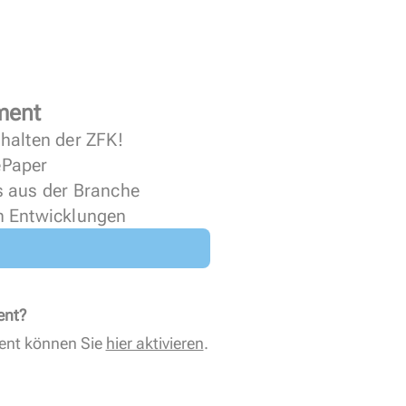
ment
halten der ZFK!
 ePaper
s aus der Branche
n Entwicklungen
ent?
ent können Sie
hier aktivieren
.