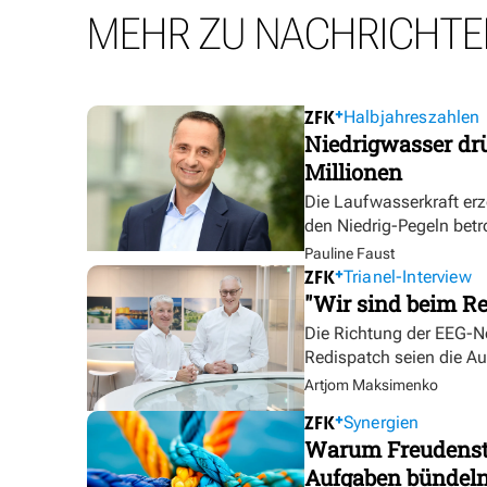
MEHR ZU NACHRICHTE
Halbjahreszahlen
Niedrigwasser dr
Millionen
Die Laufwasserkraft erz
den Niedrig-Pegeln betr
Pauline Faust
Trianel-Interview
"Wir sind beim Re
Die Richtung der EEG-No
Redispatch seien die A
Artjom Maksimenko
Synergien
Warum Freudensta
Aufgaben bündel