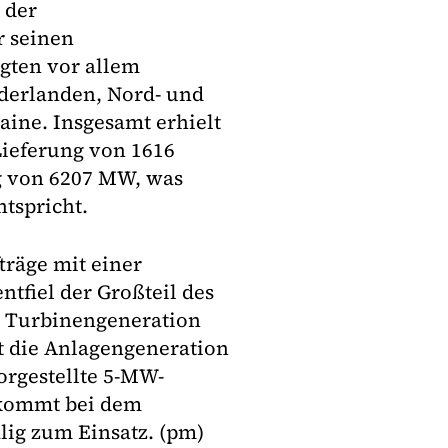
 der
r seinen
rgten vor allem
ederlanden, Nord- und
aine. Insgesamt erhielt
Lieferung von 1616
g von 6207 MW, was
tspricht.
träge mit einer
tfiel der Großteil des
e Turbinengeneration
 die Anlagengeneration
vorgestellte 5-MW-
 kommt bei dem
ig zum Einsatz. (pm)