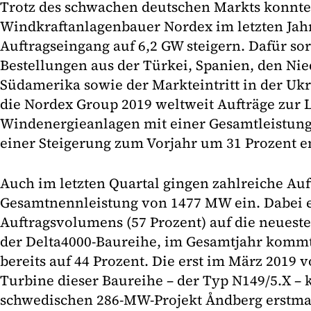
Trotz des schwachen deutschen Markts konnte
Windkraftanlagenbauer Nordex im letzten Jah
Auftragseingang auf 6,2 GW steigern. Dafür so
Bestellungen aus der Türkei, Spanien, den Ni
Südamerika sowie der Markteintritt in der Ukr
die Nordex Group 2019 weltweit Aufträge zur 
Windenergieanlagen mit einer Gesamtleistun
einer Steigerung zum Vorjahr um 31 Prozent en
Auch im letzten Quartal gingen zahlreiche Auf
Gesamtnennleistung von 1477 MW ein. Dabei en
Auftragsvolumens (57 Prozent) auf die neuest
der Delta4000-Baureihe, im Gesamtjahr kommt
bereits auf 44 Prozent. Die erst im März 2019 
Turbine dieser Baureihe – der Typ N149/5.X –
schwedischen 286-MW-Projekt Åndberg erstmal