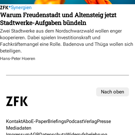
Synergien
Warum Freudenstadt und Altensteig jetzt
Stadtwerke-Aufgaben bündeln
Zwei Stadtwerke aus dem Nordschwarzwald wollen enger
kooperieren. Dabei spielen Investitionskraft und
Fachkräftemangel eine Rolle. Badenova und Thüga wollen sich
beteiligen.
Hans-Peter Hoeren
Nach oben
Kontakt
Abo
E-Paper
Briefings
Podcast
Verlag
Presse
Mediadaten
Impressum
AGB
Datenschutz
Widerrufsbelehrung