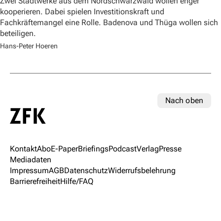
Zwei Stadtwerke aus dem Nordschwarzwald wollen enger
kooperieren. Dabei spielen Investitionskraft und
Fachkräftemangel eine Rolle. Badenova und Thüga wollen sich
beteiligen.
Hans-Peter Hoeren
Nach oben
Kontakt
Abo
E-Paper
Briefings
Podcast
Verlag
Presse
Mediadaten
Impressum
AGB
Datenschutz
Widerrufsbelehrung
Barrierefreiheit
Hilfe/FAQ