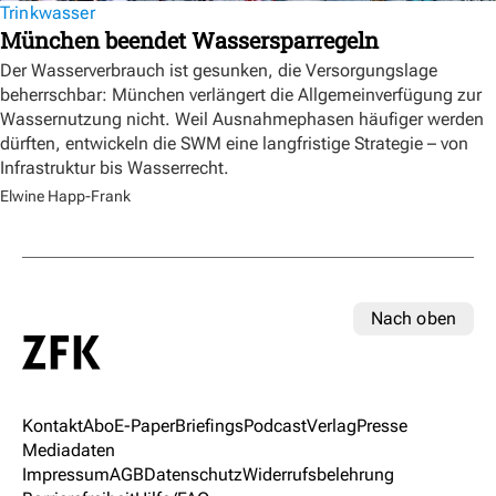
Trinkwasser
München beendet Wassersparregeln
Der Wasserverbrauch ist gesunken, die Versorgungslage
beherrschbar: München verlängert die Allgemeinverfügung zur
Wassernutzung nicht. Weil Ausnahmephasen häufiger werden
dürften, entwickeln die SWM eine langfristige Strategie – von
Infrastruktur bis Wasserrecht.
Elwine Happ-Frank
Nach oben
Kontakt
Abo
E-Paper
Briefings
Podcast
Verlag
Presse
Mediadaten
Impressum
AGB
Datenschutz
Widerrufsbelehrung