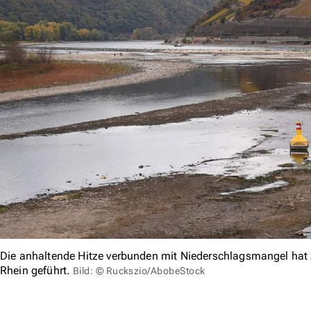
Die anhaltende Hitze verbunden mit Niederschlagsmangel hat
Rhein geführt.
Bild: © Ruckszio/AbobeStock