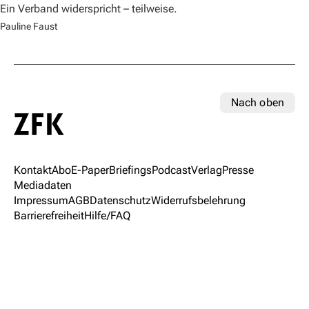
Ein Verband widerspricht – teilweise.
Pauline Faust
Nach oben
Kontakt
Abo
E-Paper
Briefings
Podcast
Verlag
Presse
Mediadaten
Impressum
AGB
Datenschutz
Widerrufsbelehrung
Barrierefreiheit
Hilfe/FAQ