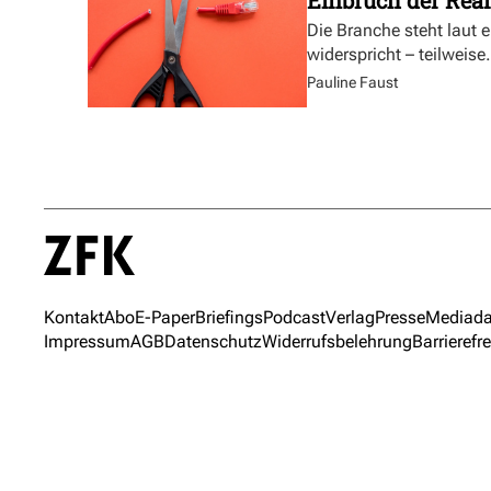
Die Branche steht laut 
widerspricht – teilweise.
Pauline Faust
Kontakt
Abo
E-Paper
Briefings
Podcast
Verlag
Presse
Mediada
Impressum
AGB
Datenschutz
Widerrufsbelehrung
Barrierefre