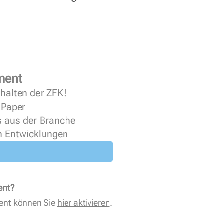
ment
halten der ZFK!
 ePaper
s aus der Branche
n Entwicklungen
ent?
ent können Sie
hier aktivieren
.