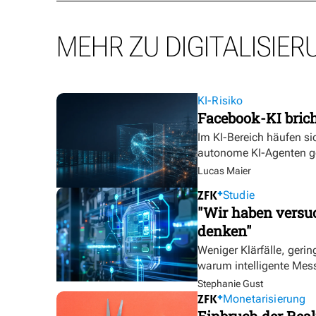
MEHR ZU DIGITALISIER
KI-Risiko
Facebook-KI bric
Im KI-Bereich häufen sic
autonome KI-Agenten g
Lucas Maier
Studie
"Wir haben versuc
denken"
Weniger Klärfälle, geri
warum intelligente Mess
Stephanie Gust
Monetarisierung
Einbruch der Real