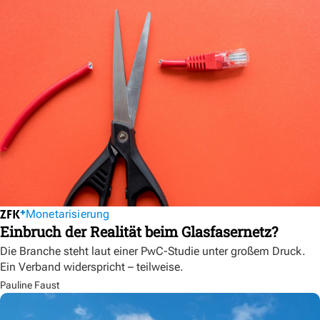
Monetarisierung
Einbruch der Realität beim Glasfasernetz?
Die Branche steht laut einer PwC-Studie unter großem Druck.
Ein Verband widerspricht – teilweise.
Pauline Faust