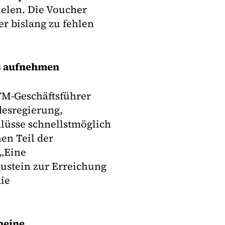
ielen. Die Voucher
er bislang zu fehlen
es aufnehmen
TM-Geschäftsführer
desregierung,
hlüsse schnellstmöglich
en Teil der
 „Eine
austein zur Erreichung
die
heine