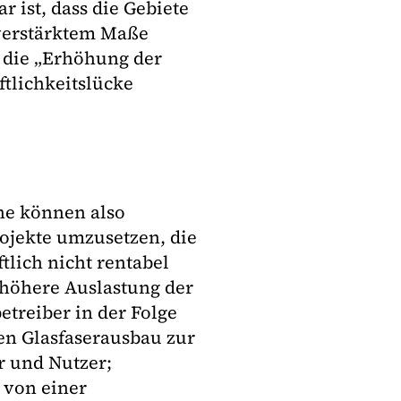
 ist, dass die Gebiete
verstärktem Maße
h die „Erhöhung der
tlichkeitslücke
ne können also
rojekte umzusetzen, die
tlich nicht rentabel
 höhere Auslastung der
treiber in der Folge
en Glasfaserausbau zur
r und Nutzer;
 von einer