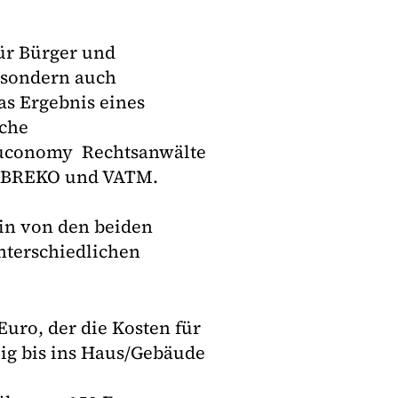
für Bürger und
, sondern auch
as Ergebnis eines
sche
 Juconomy Rechtsanwälte
e BREKO und VATM.
in von den beiden
nterschiedlichen
uro, der die Kosten für
eig bis ins Haus/Gebäude