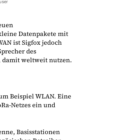
user
euen
leine Datenpakete mit
AN ist Sigfox jedoch
 Sprecher des
 damit weltweit nutzen.
zum Beispiel WLAN. Eine
LoRa-Netzes ein und
enne, Basisstationen