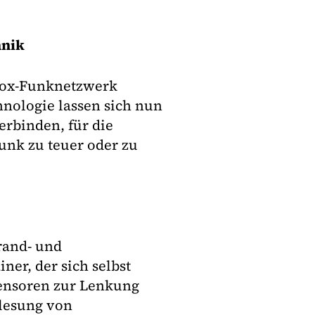
hnik
gfox-Funknetzwerk
hnologie lassen sich nun
rbinden, für die
nk zu teuer oder zu
rand- und
er, der sich selbst
bsensoren zur Lenkung
slesung von