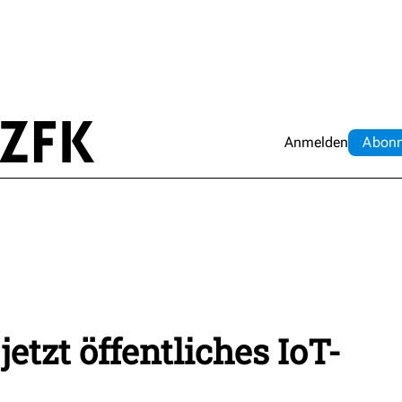
Anmelden
Abo
n
etzt öffentliches IoT-