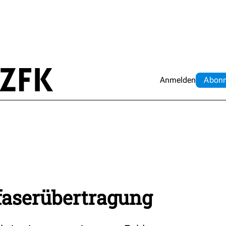
Anmelden
Abo
n
faserübertragung