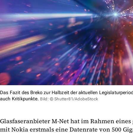
Das Fazit des Breko zur Halbzeit der aktuellen Legislaturperiode
auch Kritikpunkte.
Bild: © Shutter81/AdobeStock
Glasfaseranbieter M-Net hat im Rahmen eines
mit Nokia erstmals eine Datenrate von 500 Gig