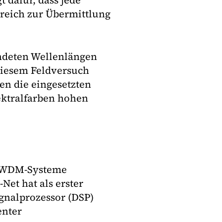
 dafür, dass jede
reich zur Übermittlung
ndeten Wellenlängen
 diesem Feldversuch
en die eingesetzten
ktralfarben hohen
 DWDM-Systeme
et hat als erster
gnalprozessor (DSP)
enter