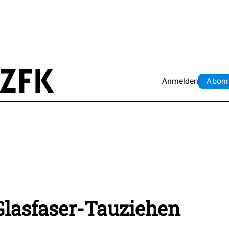
Anmelden
Abo
n
Glasfaser-Tauziehen