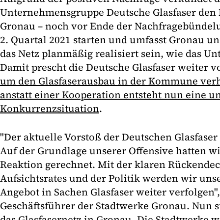
Unternehmensgruppe Deutsche Glasfaser den N
Gronau – noch vor Ende der Nachfragebündelun
2. Quartal 2021 starten und umfasst Gronau und
das Netz planmäßig realisiert sein, wie das Un
Damit prescht die Deutsche Glasfaser weiter v
um den Glasfaserausbau in der Kommune verh
anstatt einer Kooperation entsteht nun eine u
Konkurrenzsituation
.
"Der aktuelle Vorstoß der Deutschen Glasfaser
Auf der Grundlage unserer Offensive hatten wi
Reaktion gerechnet. Mit der klaren Rückende
Aufsichtsrates und der Politik werden wir uns
Angebot in Sachen Glasfaser weiter verfolgen"
Geschäftsführer der Stadtwerke Gronau. Nun s
das Glasfasernetz in Gronau. Die Stadtwerke wo