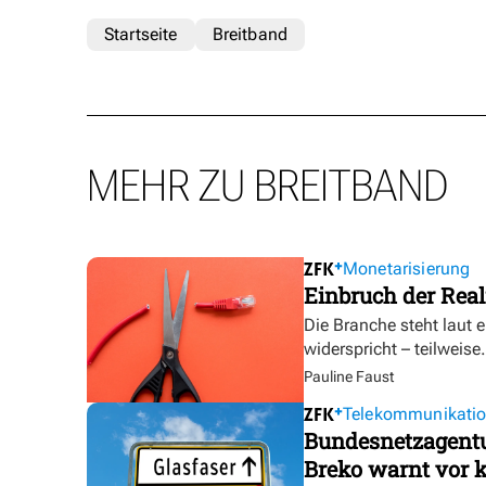
Startseite
Breitband
MEHR ZU BREITBAND
Monetarisierung
Einbruch der Real
Die Branche steht laut 
widerspricht – teilweise.
Pauline Faust
Telekommunikati
Bundesnetzagentur
Breko warnt vor k