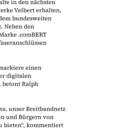
alte in den nächsten
rke Velbert erhalten,
t dem bundesweiten
t. Neben den
n Marke .comBERT
faseranschlüssen
 markiere einen
er digitalen
, betont Ralph
ns, unser Breitbandnetz
nen und Bürgern von
u bieten“, kommentiert