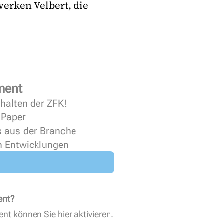
werken Velbert, die
ment
halten der ZFK!
 ePaper
s aus der Branche
n Entwicklungen
ent?
ent können Sie
hier aktivieren
.