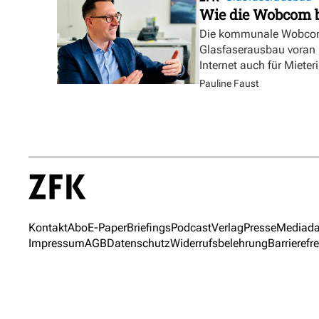
Wie die Wobcom 
Die kommunale Wobcom 
Glasfaserausbau voran u
Internet auch für Miete
Pauline Faust
Kontakt
Abo
E-Paper
Briefings
Podcast
Verlag
Presse
Mediada
Impressum
AGB
Datenschutz
Widerrufsbelehrung
Barrierefre