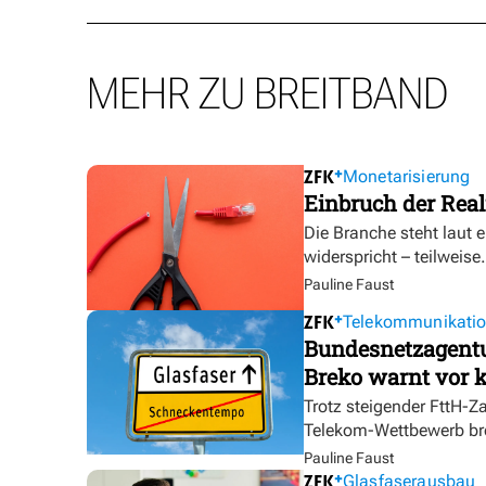
MEHR ZU BREITBAND
Monetarisierung
Einbruch der Real
Die Branche steht laut 
widerspricht – teilweise.
Pauline Faust
Telekommunikati
Bundesnetzagentur
Breko warnt vor k
Trotz steigender FttH-Z
Telekom-Wettbewerb br
Pauline Faust
Glasfaserausbau