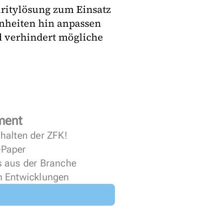
uritylösung zum Einsatz
nheiten hin anpassen
nd verhindert mögliche
ment
halten der ZFK!
 ePaper
s aus der Branche
n Entwicklungen