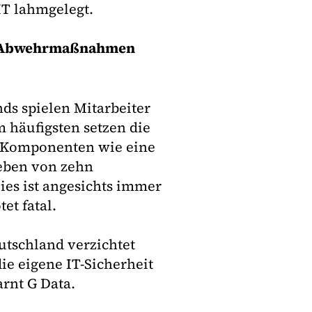
IT lahmgelegt.
ty-Abwehrmaßnahmen
ds spielen Mitarbeiter
m häufigsten setzen die
e Komponenten wie eine
eben von zehn
Dies ist angesichts immer
t fatal.
utschland verzichtet
ie eigene IT-Sicherheit
arnt G Data.