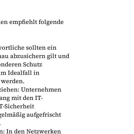
men empfiehlt folgende
ortliche sollten ein
enau abzusichern gilt und
onderen Schutz
im Idealfall in
 werden.
eziehen: Unternehmen
ang mit den IT-
T-Sicherheit
egelmäßig aufgefrischt
.
n: In den Netzwerken