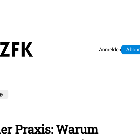
Anmelden
Abo
n
gy
der Praxis: Warum