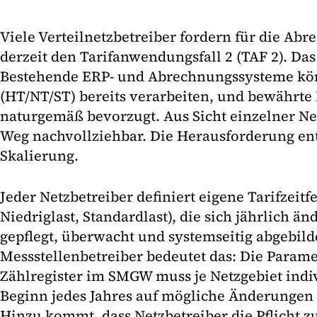
Viele Verteilnetzbetreiber fordern für die Ab
derzeit den Tarifanwendungsfall 2 (TAF 2). Das 
Bestehende ERP- und Abrechnungssysteme kön
(HT/NT/ST) bereits verarbeiten, und bewährte
naturgemäß bevorzugt. Aus Sicht einzelner Net
Weg nachvollziehbar. Die Herausforderung ent
Skalierung.
Jeder Netzbetreiber definiert eigene Tarifzeitf
Niedriglast, Standardlast), die sich jährlich ä
gepflegt, überwacht und systemseitig abgebil
Messstellenbetreiber bedeutet das: Die Parame
Zählregister im SMGW muss je Netzgebiet indi
Beginn jedes Jahres auf mögliche Änderungen
Hinzu kommt, dass Netzbetreiber die Pflicht z