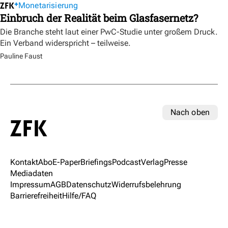
Monetarisierung
Einbruch der Realität beim Glasfasernetz?
Die Branche steht laut einer PwC-Studie unter großem Druck.
Ein Verband widerspricht – teilweise.
Pauline Faust
Nach oben
Kontakt
Abo
E-Paper
Briefings
Podcast
Verlag
Presse
Mediadaten
Impressum
AGB
Datenschutz
Widerrufsbelehrung
Barrierefreiheit
Hilfe/FAQ