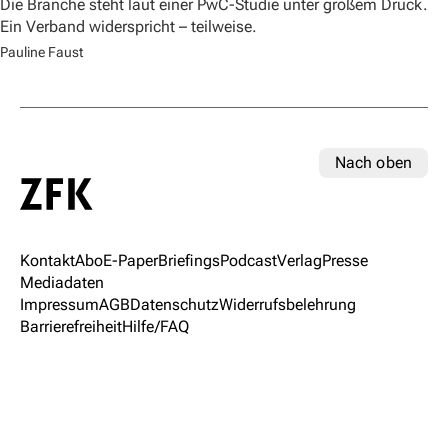
Die Branche steht laut einer PwC-Studie unter großem Druck.
Ein Verband widerspricht – teilweise.
Pauline Faust
Nach oben
Kontakt
Abo
E-Paper
Briefings
Podcast
Verlag
Presse
Mediadaten
Impressum
AGB
Datenschutz
Widerrufsbelehrung
Barrierefreiheit
Hilfe/FAQ