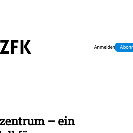
Anmelden
Abo
n
zentrum – ein