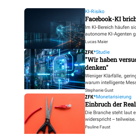
KI-Risiko
Facebook-KI bric
Im KI-Bereich häufen sic
autonome KI-Agenten g
Lucas Maier
Studie
"Wir haben versuc
denken"
Weniger Klärfälle, geri
warum intelligente Mess
Stephanie Gust
Monetarisierung
Einbruch der Real
Die Branche steht laut 
widerspricht – teilweise.
Pauline Faust