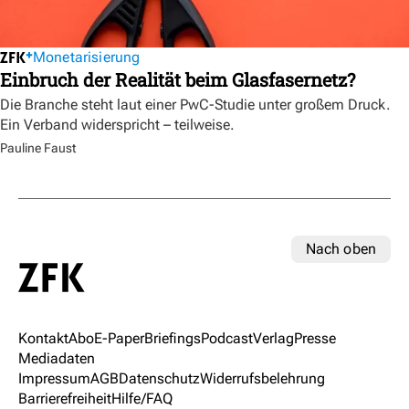
Monetarisierung
Einbruch der Realität beim Glasfasernetz?
Die Branche steht laut einer PwC-Studie unter großem Druck.
Ein Verband widerspricht – teilweise.
Pauline Faust
Nach oben
Kontakt
Abo
E-Paper
Briefings
Podcast
Verlag
Presse
Mediadaten
Impressum
AGB
Datenschutz
Widerrufsbelehrung
Barrierefreiheit
Hilfe/FAQ