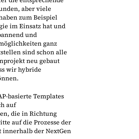
er die entsprechende
unden, aber viele
 haben zum Beispiel
gie im Einsatz hat und
spannend und
smöglichkeiten ganz
tellen sind schon alle
nprojekt neu gebaut
ss wir hybride
önnen.
SAP-basierte Templates
ch auf
en, die in Richtung
tte auf die Prozesse der
nt innerhalb der NextGen