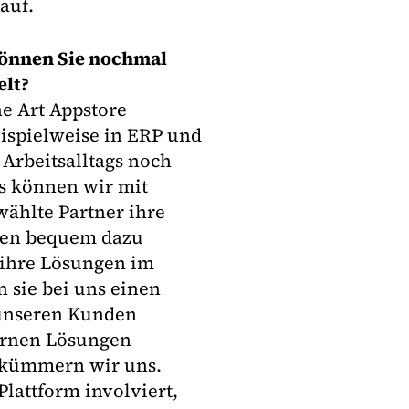
auf.
Können Sie nochmal
elt?
ne Art Appstore
eispielweise in ERP und
 Arbeitsalltags noch
s können wir mit
ählte Partner ihre
den bequem dazu
ihre Lösungen im
 sie bei uns einen
 unseren Kunden
ternen Lösungen
 kümmern wir uns.
lattform involviert,