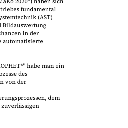
aKo 2020“) haben sich
etriebes fundamental
Systemtechnik (AST)
d Bildauswertung
chancen in der
e automatisierte
PROPHET®" habe man ein
ozesse des
en von der
ierungsprozessen, dem
 zuverlässigen