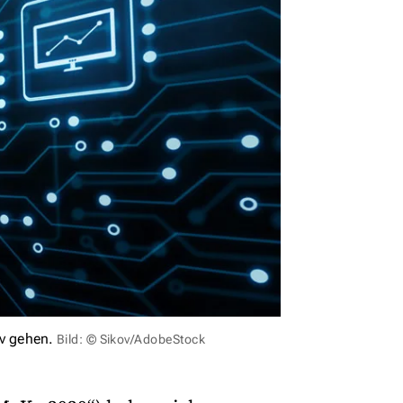
iv gehen.
Bild: © Sikov/AdobeStock