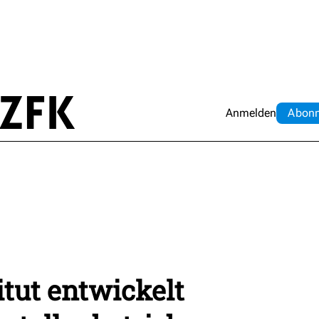
Anmelden
Abo
n
itut entwickelt