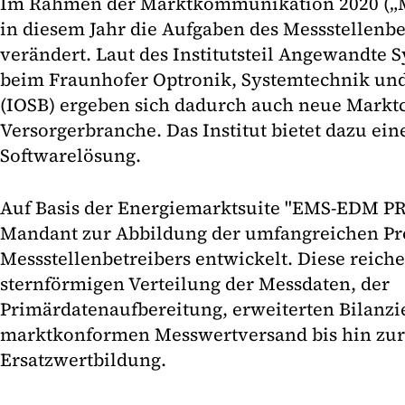
Im Rahmen der Marktkommunikation 2020 („M
in diesem Jahr die Aufgaben des Messstellenb
verändert. Laut des Institutsteil Angewandte 
beim Fraunhofer Optronik, Systemtechnik un
(IOSB) ergeben sich dadurch auch neue Markt
Versorgerbranche. Das Institut bietet dazu ein
Softwarelösung.
Auf Basis der Energiemarktsuite "EMS-EDM 
Mandant zur Abbildung der umfangreichen Pr
Messstellenbetreibers entwickelt. Diese reich
sternförmigen Verteilung der Messdaten, der
Primärdatenaufbereitung, erweiterten Bilanz
marktkonformen Messwertversand bis hin zur
Ersatzwertbildung.