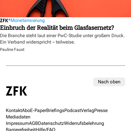
Monetarisierung
Einbruch der Realität beim Glasfasernetz?
Die Branche steht laut einer PwC-Studie unter großem Druck.
Ein Verband widerspricht – teilweise.
Pauline Faust
Nach oben
Kontakt
Abo
E-Paper
Briefings
Podcast
Verlag
Presse
Mediadaten
Impressum
AGB
Datenschutz
Widerrufsbelehrung
Barrierefreiheit
Hilfe/FAQ