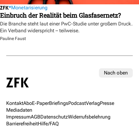
Monetarisierung
Einbruch der Realität beim Glasfasernetz?
Die Branche steht laut einer PwC-Studie unter großem Druck.
Ein Verband widerspricht – teilweise.
Pauline Faust
Nach oben
Kontakt
Abo
E-Paper
Briefings
Podcast
Verlag
Presse
Mediadaten
Impressum
AGB
Datenschutz
Widerrufsbelehrung
Barrierefreiheit
Hilfe/FAQ