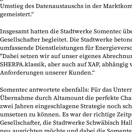
Umstieg des Datenaustauschs in der Marktko
gemeistert.“
Insgesamt hatten die Stadtwerke Somentec übe
Gesellschafter begleitet. Die Stadtwerke beton
umfassende Dienstleistungen für Energievers
"Dabei setzen wir auf unser eigenes Abrechn
SHERPA.klassik, aber auch auf XAP, abhängig 
Anforderungen unserer Kunden.“
Somentec antwortete ebenfalls: Für das Unter
Übernahme durch Altamount die perfekte Chanc
zwei Jahren eingeschlagene Strategie noch sc
umsetzen zu können. Es war der richtige Zeitp
Gesellschafter, die Stadtwerke Schwäbisch Hall
neu ausrichten möchte und dabei die Somentec