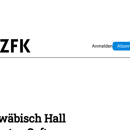
Anmelden
Abo
n
wäbisch Hall