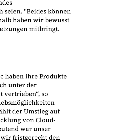
ndes
h seien. "Beides können
shalb haben wir bewusst
setzungen mitbringt.
c haben ihre Produkte
ich unter der
vertrieben“, so
riebsmöglichkeiten
ählt der Umstieg auf
cklung von Cloud-
eutend war unser
ir fristgerecht den