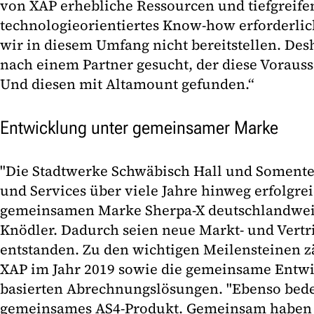
von XAP erhebliche Ressourcen und tiefgreife
technologieorientiertes Know-how erforderlic
wir in diesem Umfang nicht bereitstellen. De
nach einem Partner gesucht, der diese Voraus
Und diesen mit Altamount gefunden.“
Entwicklung unter gemeinsamer Marke
"Die Stadtwerke Schwäbisch Hall und Somente
und Services über viele Jahre hinweg erfolgre
gemeinsamen Marke Sherpa-X deutschlandweit 
Knödler. Dadurch seien neue Markt- und Vert
entstanden. Zu den wichtigen Meilensteinen z
XAP im Jahr 2019 sowie die gemeinsame Entwi
basierten Abrechnungslösungen. "Ebenso bed
gemeinsames AS4-Produkt. Gemeinsam haben w