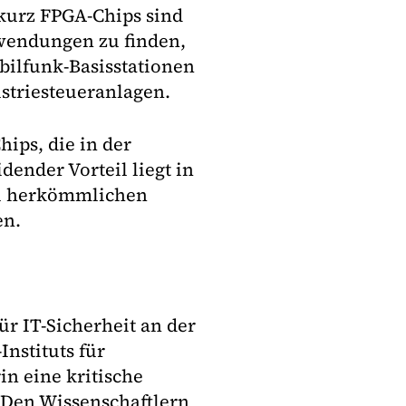
kurz FPGA-Chips sind
nwendungen zu finden,
ilfunk-Basisstationen
ustriesteueranlagen.
ips, die in der
dender Vorteil liegt in
zu herkömmlichen
en.
ür IT-Sicherheit an der
nstituts für
in eine kritische
 Den Wissenschaftlern