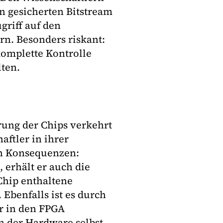
n gesicherten Bitstream
griff auf den
rn. Besonders riskant:
komplette Kontrolle
lten.
rung der Chips verkehrt
aftler in ihrer
en Konsequenzen:
, erhält er auch die
Chip enthaltene
Ebenfalls ist es durch
r in den FPGA
in der Hardware selbst