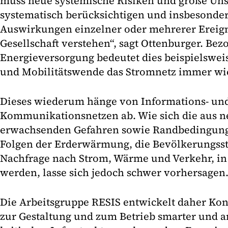
muss neue systemische Risiken und große Uns
systematisch berücksichtigen und insbesonder
Auswirkungen einzelner oder mehrerer Ereign
Gesellschaft verstehen“, sagt Ottenburger. Bez
Energieversorgung bedeutet dies beispielsweis
und Mobilitätswende das Stromnetz immer wic
Dieses wiederum hänge von Informations- un
Kommunikationsnetzen ab. Wie sich die aus n
erwachsenden Gefahren sowie Randbedingunge
Folgen der Erderwärmung, die Bevölkerungsst
Nachfrage nach Strom, Wärme und Verkehr, in
werden, lasse sich jedoch schwer vorhersagen
Die Arbeitsgruppe RESIS entwickelt daher K
zur Gestaltung und zum Betrieb smarter und 