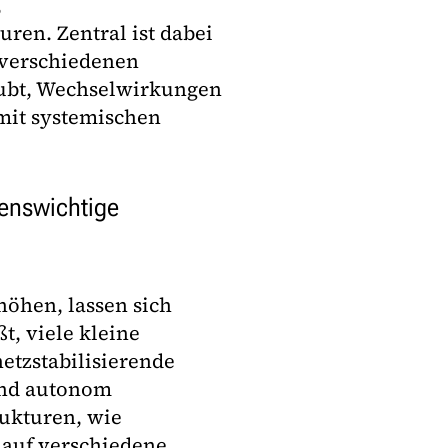
,
ren. Zentral ist dabei
 verschiedenen
ubt, Wechselwirkungen
mit systemischen
benswichtige
höhen, lassen sich
t, viele kleine
netzstabilisierende
end autonom
rukturen, wie
auf verschiedene