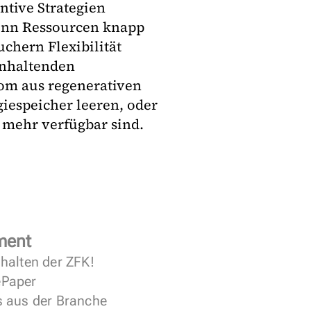
tive Strategien
Wenn Ressourcen knapp
chern Flexibilität
anhaltenden
om aus regenerativen
giespeicher leeren, oder
 mehr verfügbar sind.
ment
halten der ZFK!
 ePaper
s aus der Branche