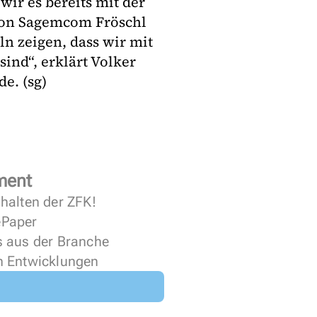
wir es bereits mit der
von Sagemcom Fröschl
n zeigen, dass wir mit
ind“, erklärt Volker
e. (sg)
ment
halten der ZFK!
 ePaper
s aus der Branche
n Entwicklungen