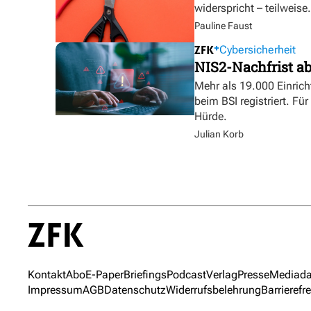
widerspricht – teilweise.
Pauline Faust
Cybersicherheit
NIS2-Nachfrist ab
Mehr als 19.000 Einrich
beim BSI registriert. Fü
Hürde.
Julian Korb
Kontakt
Abo
E-Paper
Briefings
Podcast
Verlag
Presse
Mediada
Impressum
AGB
Datenschutz
Widerrufsbelehrung
Barrierefre