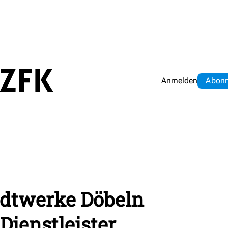
Anmelden
Abo
n
dtwerke Döbeln
ienstleister