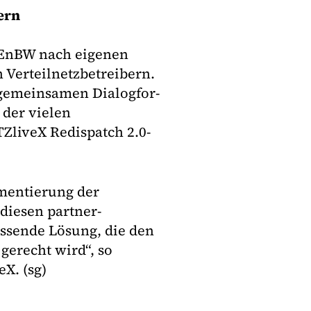
ern
t EnBW nach eigenen
Verteilnetzbetreibern.
gemeinsamen Dialogfor­
 der vielen
ZliveX Redispatch 2.0-
ementierung der
diesen partner­
assende Lösung, die den
gerecht wird“, so
X. (sg)