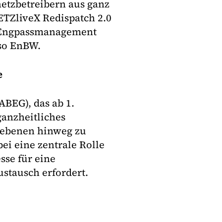
netzbetreibern aus ganz
ETZliveX Redispatch 2.0
s Engpassmanagement
 so EnBW.
e
BEG), das ab 1.
ganzheitliches
sebenen hinweg zu
ei eine zentrale Rolle
sse für eine
tausch erfordert.