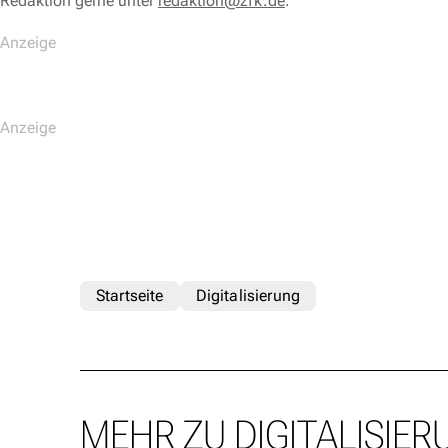
Redaktion gerne unter
redaktion@zfk.de
.
Startseite
Digitalisierung
MEHR ZU DIGITALISIER