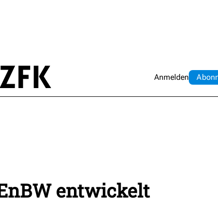
Anmelden
Abo
n
: EnBW entwickelt