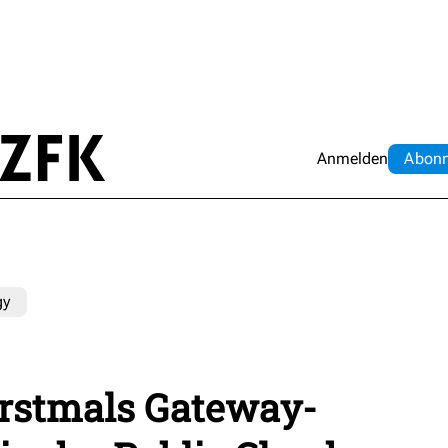
Anmelden
Abo
n
gy
 erstmals Gateway-