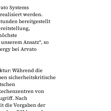
vato Systems
 realisiert werden.
unden bereitgestellt
reitstellung,
höchste
n unserem Ansatz“, so
ergy bei Arvato
ektur: Während die
en sicherheitskritische
tschen
Rechenzentren von
ugriff. Nach
t die Vorgaben der