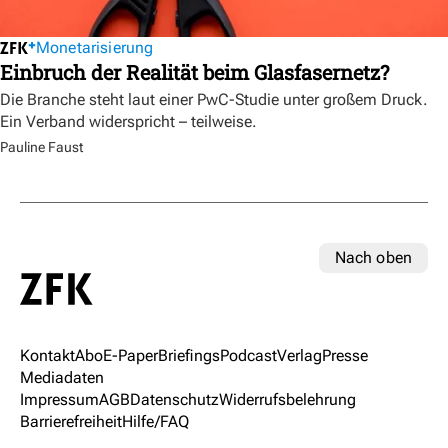
Monetarisierung
Einbruch der Realität beim Glasfasernetz?
Die Branche steht laut einer PwC-Studie unter großem Druck.
Ein Verband widerspricht – teilweise.
Pauline Faust
Nach oben
Kontakt
Abo
E-Paper
Briefings
Podcast
Verlag
Presse
Mediadaten
Impressum
AGB
Datenschutz
Widerrufsbelehrung
Barrierefreiheit
Hilfe/FAQ