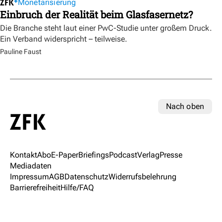
Monetarisierung
Einbruch der Realität beim Glasfasernetz?
Die Branche steht laut einer PwC-Studie unter großem Druck.
Ein Verband widerspricht – teilweise.
Pauline Faust
Nach oben
Kontakt
Abo
E-Paper
Briefings
Podcast
Verlag
Presse
Mediadaten
Impressum
AGB
Datenschutz
Widerrufsbelehrung
Barrierefreiheit
Hilfe/FAQ