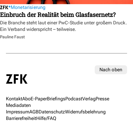
Monetarisierung
Einbruch der Realität beim Glasfasernetz?
Die Branche steht laut einer PwC-Studie unter großem Druck.
Ein Verband widerspricht – teilweise.
Pauline Faust
Nach oben
Kontakt
Abo
E-Paper
Briefings
Podcast
Verlag
Presse
Mediadaten
Impressum
AGB
Datenschutz
Widerrufsbelehrung
Barrierefreiheit
Hilfe/FAQ