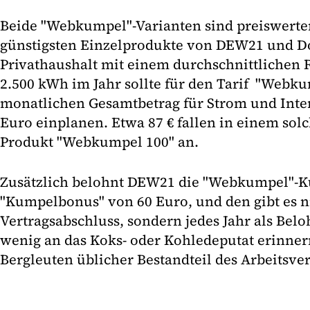
Beide "Webkumpel"-Varianten sind preiswerter 
günstigsten Einzelprodukte von DEW21 und D
Privathaushalt mit einem durchschnittlichen
2.500 kWh im Jahr sollte für den Tarif "Webk
monatlichen Gesamtbetrag für Strom und Inter
Euro einplanen. Etwa 87 € fallen in einem sol
Produkt "Webkumpel 100" an.
Zusätzlich belohnt DEW21 die "Webkumpel"-
"Kumpelbonus" von 60 Euro, und den gibt es n
Vertragsabschluss, sondern jedes Jahr als Bel
wenig an das Koks- oder Kohledeputat erinnern
Bergleuten üblicher Bestandteil des Arbeitsvert