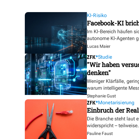
KI-Risiko
Facebook-KI bric
Im KI-Bereich häufen sic
autonome KI-Agenten g
Lucas Maier
Studie
"Wir haben versuc
denken"
Weniger Klärfälle, geri
warum intelligente Mess
Stephanie Gust
Monetarisierung
Einbruch der Real
Die Branche steht laut 
widerspricht – teilweise.
Pauline Faust