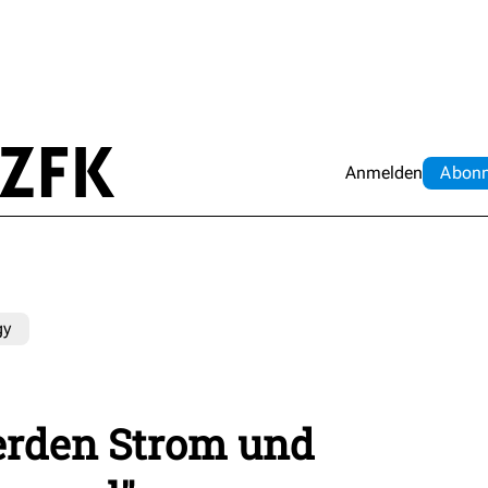
Anmelden
Abo
n
gy
erden Strom und