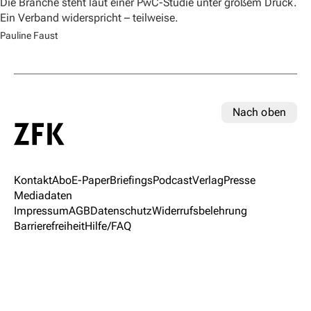
Die Branche steht laut einer PwC-Studie unter großem Druck.
Ein Verband widerspricht – teilweise.
Pauline Faust
Nach oben
Kontakt
Abo
E-Paper
Briefings
Podcast
Verlag
Presse
Mediadaten
Impressum
AGB
Datenschutz
Widerrufsbelehrung
Barrierefreiheit
Hilfe/FAQ