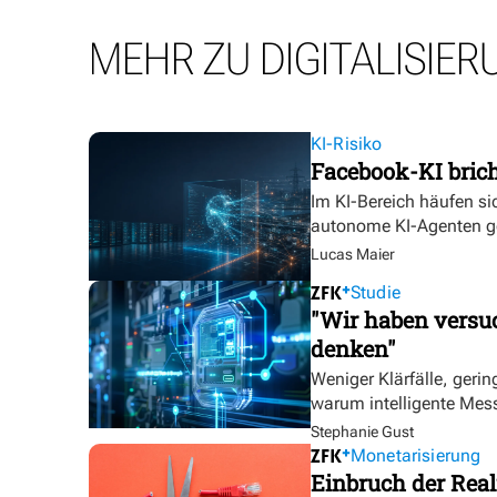
MEHR ZU DIGITALISIER
KI-Risiko
Facebook-KI bric
Im KI-Bereich häufen sic
autonome KI-Agenten g
Lucas Maier
Studie
"Wir haben versuc
denken"
Weniger Klärfälle, geri
warum intelligente Mess
Stephanie Gust
Monetarisierung
Einbruch der Real