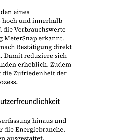
nden eines
s hoch und innerhalb
d die Verbrauchswerte
g MeterSnap erkannt.
ach Bestätigung direkt
. Damit reduziere sich
unden erheblich. Zudem
 die Zufriedenheit der
ozess.
tzerfreundlichkeit
serfassung hinaus und
ür die Energiebranche.
 ausgestattet,