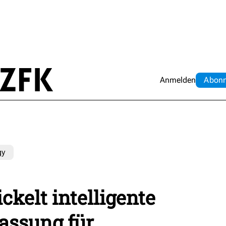
Anmelden
Abo
n
gy
kelt intelligente
assung für