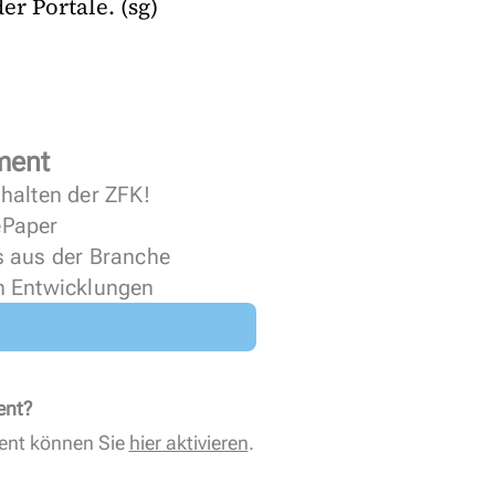
r Portale. (sg)
ment
halten der ZFK!
 ePaper
s aus der Branche
n Entwicklungen
ent?
ent können Sie
hier aktivieren
.