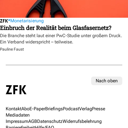
Monetarisierung
Einbruch der Realität beim Glasfasernetz?
Die Branche steht laut einer PwC-Studie unter großem Druck.
Ein Verband widerspricht – teilweise.
Pauline Faust
Nach oben
Kontakt
Abo
E-Paper
Briefings
Podcast
Verlag
Presse
Mediadaten
Impressum
AGB
Datenschutz
Widerrufsbelehrung
Barrierefreiheit
Hilfe/FAQ