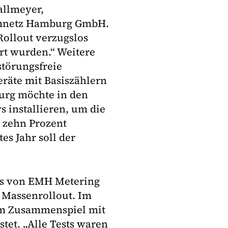
Kallmeyer,
romnetz Hamburg GmbH.
Rollout verzugslos
ert wurden.“ Weitere
störungsfreie
eräte mit Basiszählern
urg möchte in den
installieren, um die
n zehn Prozent
es Jahr soll der
ays von EMH Metering
 Massenrollout. Im
im Zusammenspiel mit
tet. „Alle Tests waren