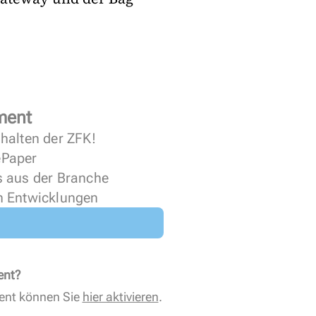
ment
halten der ZFK!
 ePaper
s aus der Branche
n Entwicklungen
ent?
ent können Sie
hier aktivieren
.