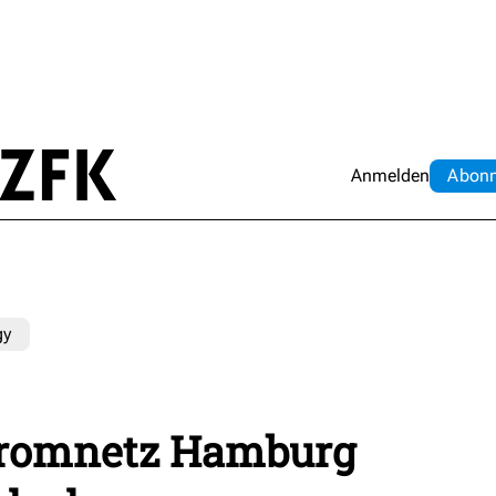
Anmelden
Abo
n
gy
tromnetz Hamburg