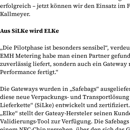
erfolgreich – jetzt können wir den Einsatz im 
Kallmeyer.
Aus SiLKe wird ELKe
„Die Pilotphase ist besonders sensibel“, verdeu
EMH Metering habe man einen Partner gefunde
zuverlässig liefert, sondern auch ein Gateway
Performance fertigt.“
Die Gateways wurden in „Safebags“ ausgeliefe
diese neue Verpackungs- und Transportlösung 
Lieferkette“ (SiLke) entwickelt und zertifizier
„Elke“ stellt der Gateay-Hersteler seinen Kund
Validierungs-Tool zur Verfügung. Die Safebag
einem NFC-Chip versehen, über den sich das 