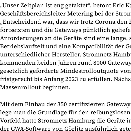
„Unser Zeitplan ist eng getaktet“, betont Eric 
Geschäftsbereichsleiter Metering bei der St
„Entscheidend war, dass wir trotz Corona den 
fortsetzten und die Gateways pünktlich gelief
Anforderungen an die Geräte sind eine lange, 
Betriebslaufzeit und eine Kompatibilität der G
unterschiedlicher Hersteller. Stromnetz Hamb
kommenden beiden Jahren rund 8000 Gateways 
gesetzlich geforderte Mindestrolloutquote vo
fristgerecht bis Anfang 2023 zu erfüllen. Nächst
Massenrollout beginnen.
Mit dem Einbau der 350 zertifizierten Gatew
lege man die Grundlage für den reibungslosen
Vorfeld hatte Stromnetz Hamburg die Geräte 
der GWA-Software von Görlitz ausführlich getes