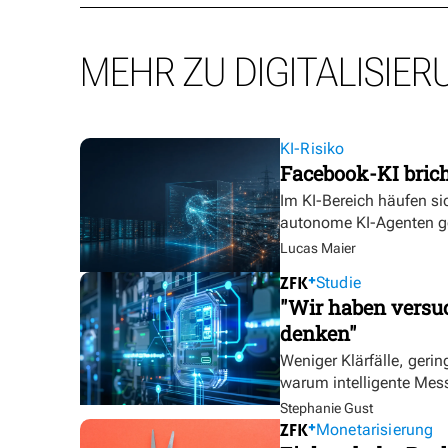
MEHR ZU DIGITALISIER
KI-Risiko
Facebook-KI bric
Im KI-Bereich häufen sic
autonome KI-Agenten g
Lucas Maier
Studie
"Wir haben versuc
denken"
Weniger Klärfälle, geri
warum intelligente Mess
Stephanie Gust
Monetarisierung