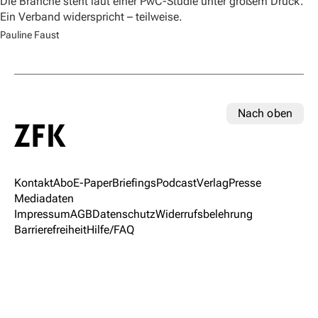
Die Branche steht laut einer PwC-Studie unter großem Druck.
Ein Verband widerspricht – teilweise.
Pauline Faust
Nach oben
Kontakt
Abo
E-Paper
Briefings
Podcast
Verlag
Presse
Mediadaten
Impressum
AGB
Datenschutz
Widerrufsbelehrung
Barrierefreiheit
Hilfe/FAQ