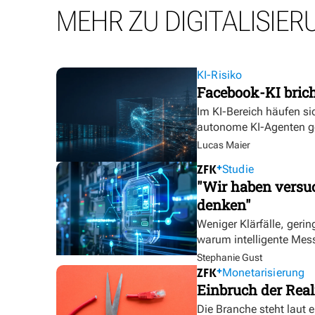
MEHR ZU DIGITALISIER
KI-Risiko
Facebook-KI bric
Im KI-Bereich häufen sic
autonome KI-Agenten g
Lucas Maier
Studie
"Wir haben versuc
denken"
Weniger Klärfälle, geri
warum intelligente Mess
Stephanie Gust
Monetarisierung
Einbruch der Real
Die Branche steht laut 