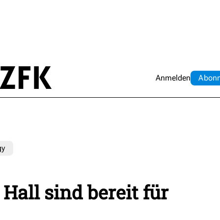
Anmelden
Abo
n
gy
all sind bereit für