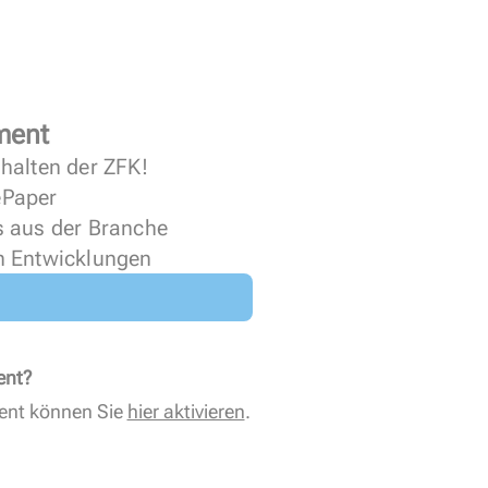
ment
halten der ZFK!
 ePaper
s aus der Branche
n Entwicklungen
ent?
ent können Sie
hier aktivieren
.