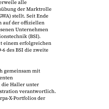
erweile alle
sübung der Marktrolle
A) stellt. Seit Ende
auf der offiziellen
lassenen Unternehmen
ionstechnik (BSI).
t einem erfolgreichen
-6 des BSI die zweite
ch gemeinsam mit
genten
 die Haller unter
tration verantwortlich.
pa-X-Portfolios der