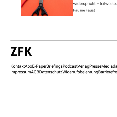
widerspricht – teilweise.
Pauline Faust
Kontakt
Abo
E-Paper
Briefings
Podcast
Verlag
Presse
Mediada
Impressum
AGB
Datenschutz
Widerrufsbelehrung
Barrierefre